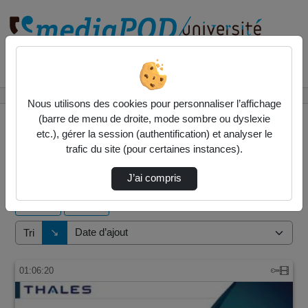
Rechercher un média sur
Accueil
Vidéos
Nous utilisons des cookies pour personnaliser l’affichage
(barre de menu de droite, mode sombre ou dyslexie
etc.), gérer la session (authentification) et analyser le
trafic du site (pour certaines instances).
2 vidéos trouvées
J’ai compris
Audio
Vidéo
Direction de tri
↘
Tri
01:06:20