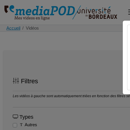
Accueil
Vidéos
Filtres
Les vidéos à gauche sont automatiquement triées en fonction des filtres séle
Types
Autres