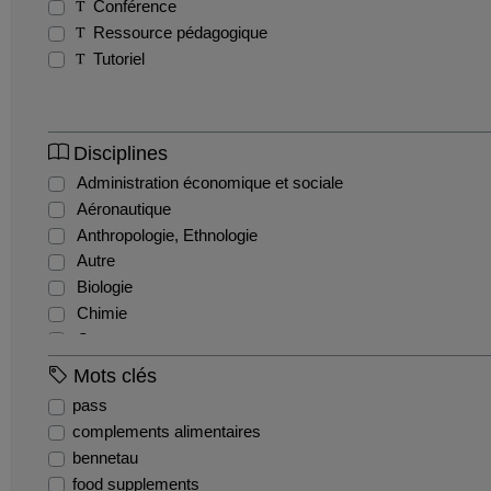
Conférence
Ressource pédagogique
Tutoriel
Disciplines
Administration économique et sociale
Aéronautique
Anthropologie, Ethnologie
Autre
Biologie
Chimie
Commerce
Comptabilité et gestion financière
Mots clés
Droit administratif
pass
Droit civil
complements alimentaires
Droit constitutionnel
bennetau
Droit international et communautaire
food supplements