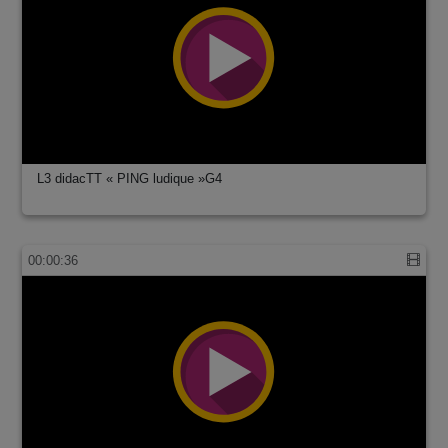
L3 didacTT « PING ludique »G4
00:00:36