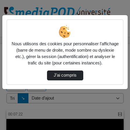
Rechercher un média sur
Accueil
Vidéos
Nous utilisons des cookies pour personnaliser l’affichage
(barre de menu de droite, mode sombre ou dyslexie
etc.), gérer la session (authentification) et analyser le
trafic du site (pour certaines instances).
2 vidéos trouvées
J’ai compris
Audio
Vidéo
Direction de tri
↘
Tri
00:07:22