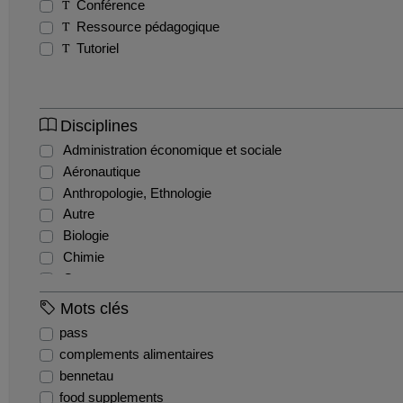
Conférence
Ressource pédagogique
Tutoriel
Disciplines
Administration économique et sociale
Aéronautique
Anthropologie, Ethnologie
Autre
Biologie
Chimie
Commerce
Comptabilité et gestion financière
Mots clés
Droit administratif
pass
Droit civil
complements alimentaires
Droit constitutionnel
bennetau
Droit international et communautaire
food supplements