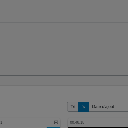
Direction de tri
↘
Tri
01
00:48:18