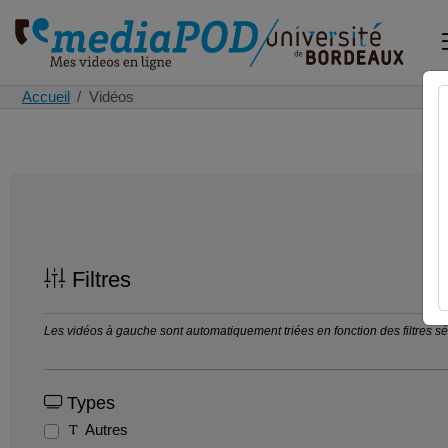
Accueil
Vidéos
Filtres
Les vidéos à gauche sont automatiquement triées en fonction des filtres séle
Types
Autres