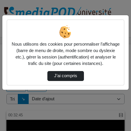
Rechercher un média sur
Accueil
Vidéos
Nous utilisons des cookies pour personnaliser l’affichage
(barre de menu de droite, mode sombre ou dyslexie
etc.), gérer la session (authentification) et analyser le
trafic du site (pour certaines instances).
4 vidéos trouvées
J’ai compris
Audio
Vidéo
Direction de tri
↘
Tri
00:32:45