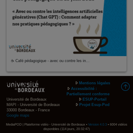
☕ Café pédagogique - avec ou contre les in…
Mentions légales
Accessibilité :
Partiellement conforme
Université de Bordeaux
ESUP-Portail
MAPI - Université de Bordeaux
Projet Esup-Pod
33000 Bordeaux - France
Google maps
MediaPOD | Plateforme vidéo - Université de Bordeaux •
Version 4.0.3
• 6004 vidéos
disponibles (114 jours, 20:32:47)