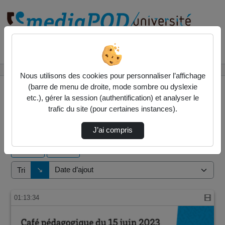
Rechercher un média sur
Accueil
Vidéos
Nous utilisons des cookies pour personnaliser l’affichage
(barre de menu de droite, mode sombre ou dyslexie
etc.), gérer la session (authentification) et analyser le
trafic du site (pour certaines instances).
1 vidéo trouvée
J’ai compris
Audio
Vidéo
Direction de tri
↘
Tri
01:13:34