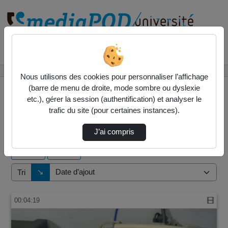
Rechercher un média sur
Accueil
Vidéos
Nous utilisons des cookies pour personnaliser l’affichage
(barre de menu de droite, mode sombre ou dyslexie
etc.), gérer la session (authentification) et analyser le
trafic du site (pour certaines instances).
7 vidéos trouvées
J’ai compris
Audio
Vidéo
Direction de tri
↘
Tri
00:04:19