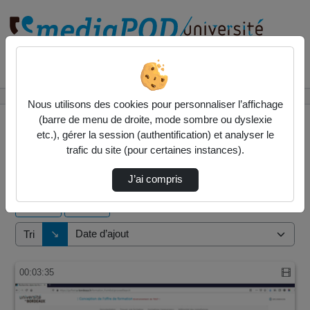
Rechercher un média sur
Accueil
Vidéos
Nous utilisons des cookies pour personnaliser l’affichage
(barre de menu de droite, mode sombre ou dyslexie
etc.), gérer la session (authentification) et analyser le
trafic du site (pour certaines instances).
2 vidéos trouvées
J’ai compris
Audio
Vidéo
Direction de tri
↘
Tri
00:03:35