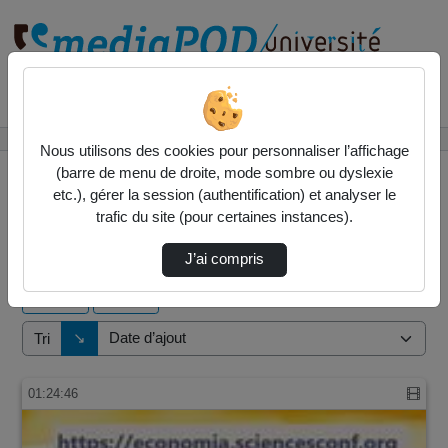
Rechercher un média sur
Accueil
Vidéos
Nous utilisons des cookies pour personnaliser l’affichage
(barre de menu de droite, mode sombre ou dyslexie
etc.), gérer la session (authentification) et analyser le
trafic du site (pour certaines instances).
1 vidéo trouvée
J’ai compris
Audio
Vidéo
Direction de tri
↘
Tri
01:24:46