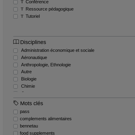
Conférence
Ressource pédagogique
Tutoriel
Disciplines
Administration économique et sociale
Aéronautique
Anthropologie, Ethnologie
Autre
Biologie
Chimie
Commerce
Comptabilité et gestion financière
Mots clés
Droit administratif
pass
Droit civil
complements alimentaires
Droit constitutionnel
bennetau
Droit international et communautaire
food supplements