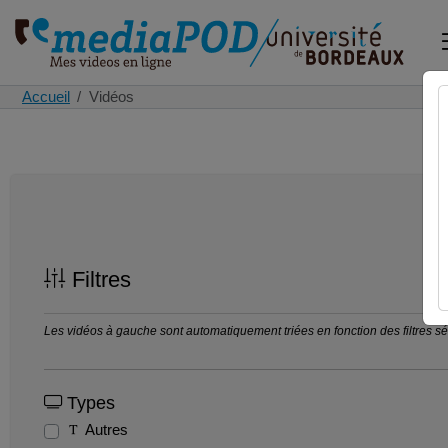
Accueil
Vidéos
Filtres
Les vidéos à gauche sont automatiquement triées en fonction des filtres séle
Types
Autres