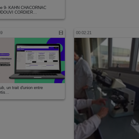
pe 9- KAHN CHACORNAC
UDOUVI CORDIER…
59
00:02:21
b, un trait d'union entre
ertis…