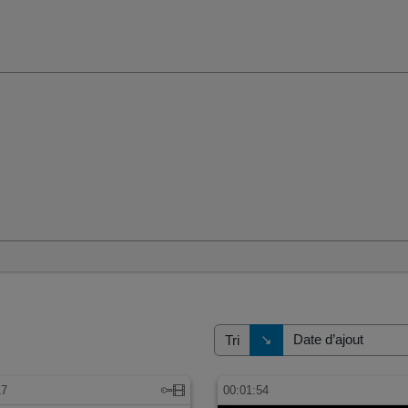
Direction de tri
↘
Tri
17
00:01:54