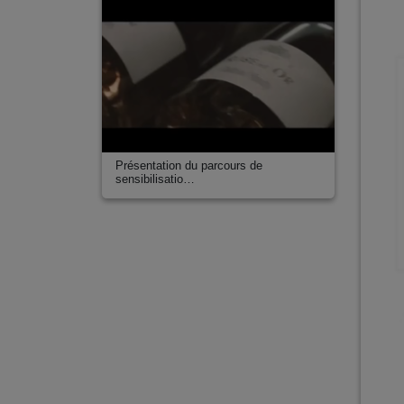
Pharmacie
Physique
Physique nucléaire et physique des hautes énergies
Psychologie
Santé
Santé publique
Science politique
Sciences cognitives
Présentation du parcours de
sensibilisatio…
Sciences de l’éducation
Sciences de la terre
Sciences de la vie
Sciences de la vigne et du vin
Sciences et techniques des activités physiques et sporti
Sciences pour l’ingénieur
Sociologie
Statistiques
Technologies de la santé
Thermalisme