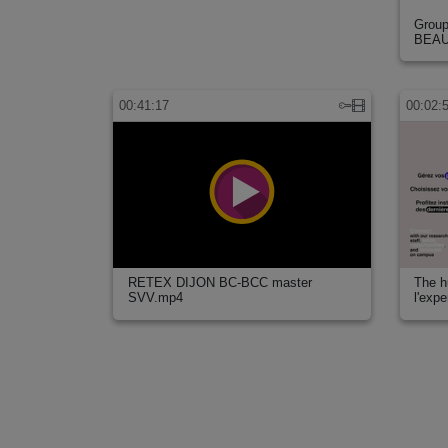
Grou
BEA
00:41:17
00:02:
RETEX DIJON BC-BCC master
The hu
SVV.mp4
l'exp