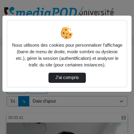
Rechercher un média sur
Accueil
Vidéos
Nous utilisons des cookies pour personnaliser l’affichage
(barre de menu de droite, mode sombre ou dyslexie
etc.), gérer la session (authentification) et analyser le
trafic du site (pour certaines instances).
20 vidéos trouvées
J’ai compris
Audio
Vidéo
Direction de tri
↘
Tri
00:03:41