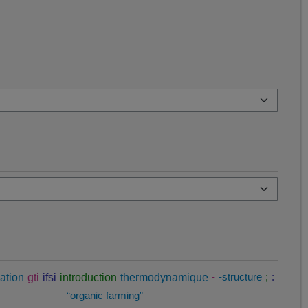
ation
gti
ifsi
introduction
thermodynamique
-
-structure
;
:
“organic farming”