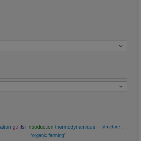
ation
gti
ifsi
introduction
thermodynamique
-
-structure
;
:
“organic farming”