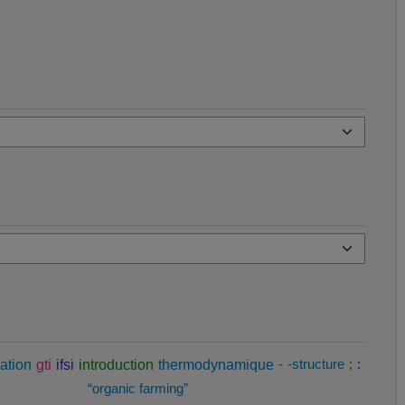
ation
gti
ifsi
introduction
thermodynamique
-
-structure
;
:
“organic farming”