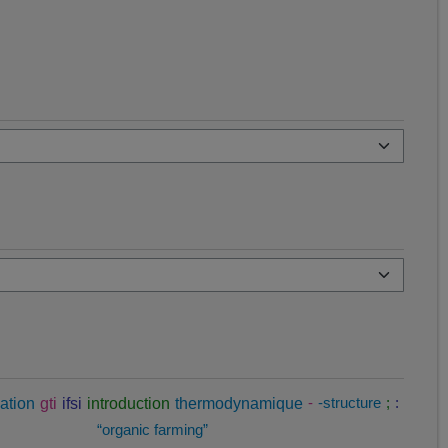
ation
gti
ifsi
introduction
thermodynamique
-
-structure
;
:
“organic farming”