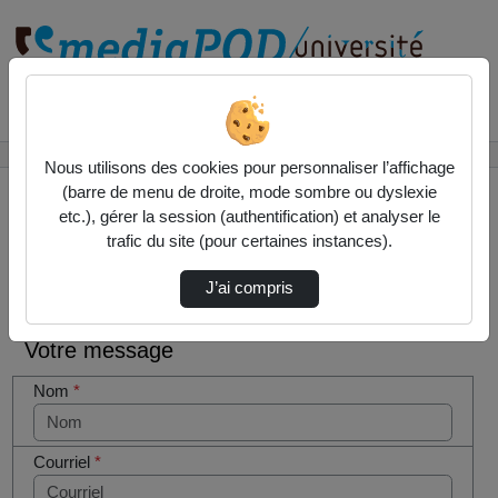
Rechercher un média sur
Accueil
Contactez nous
Nous utilisons des cookies pour personnaliser l’affichage
(barre de menu de droite, mode sombre ou dyslexie
etc.), gérer la session (authentification) et analyser le
trafic du site (pour certaines instances).
Contactez nous
Cocher
J’ai compris
cette case
si vous
Votre message
êtes un
humain en
Nom
*
métal
(obligatoire)
Courriel
*