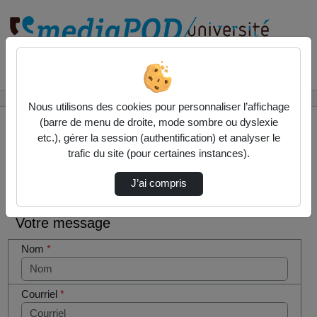
Rechercher un média sur
Accueil
Contactez nous
Nous utilisons des cookies pour personnaliser l’affichage
(barre de menu de droite, mode sombre ou dyslexie
etc.), gérer la session (authentification) et analyser le
trafic du site (pour certaines instances).
Contactez nous
Cocher
J’ai compris
cette case
si vous
Votre message
êtes un
humain en
Nom
*
métal
(obligatoire)
Courriel
*