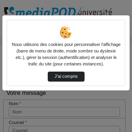
Rechercher un média sur
Accueil
Contactez nous
Nous utilisons des cookies pour personnaliser l’affichage
(barre de menu de droite, mode sombre ou dyslexie
etc.), gérer la session (authentification) et analyser le
trafic du site (pour certaines instances).
Contactez nous
Cocher
J’ai compris
cette case
si vous
Votre message
êtes un
humain en
Nom
*
métal
(obligatoire)
Courriel
*