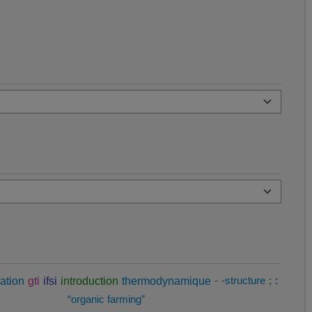
ation
gti
ifsi
introduction
thermodynamique
-
-structure
;
:
“organic farming”