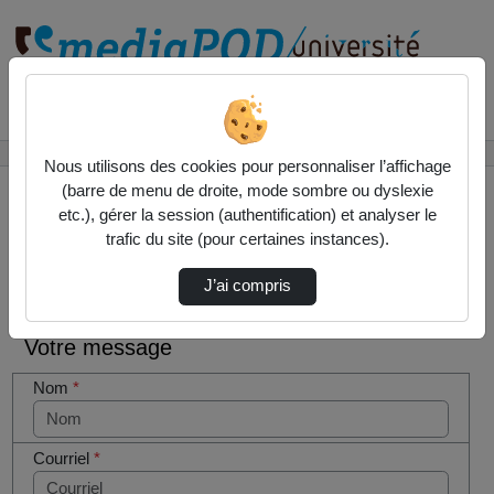
Rechercher un média sur
Accueil
Contactez nous
Nous utilisons des cookies pour personnaliser l’affichage
(barre de menu de droite, mode sombre ou dyslexie
etc.), gérer la session (authentification) et analyser le
trafic du site (pour certaines instances).
Contactez nous
Cocher
J’ai compris
cette case
si vous
Votre message
êtes un
humain en
Nom
*
métal
(obligatoire)
Courriel
*