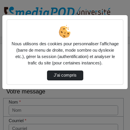
Rechercher un média sur
Accueil
Contactez nous
Nous utilisons des cookies pour personnaliser l’affichage
(barre de menu de droite, mode sombre ou dyslexie
etc.), gérer la session (authentification) et analyser le
trafic du site (pour certaines instances).
Contactez nous
Cocher
J’ai compris
cette case
si vous
Votre message
êtes un
humain en
Nom
*
métal
(obligatoire)
Courriel
*