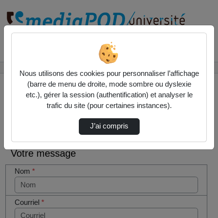
Rechercher un média sur
Accueil
Contactez nous
Nous utilisons des cookies pour personnaliser l’affichage
(barre de menu de droite, mode sombre ou dyslexie
etc.), gérer la session (authentification) et analyser le
trafic du site (pour certaines instances).
Contactez nous
Cocher
J’ai compris
cette case
si vous
Votre message
êtes un
humain en
Nom
*
métal
(obligatoire)
Courriel
*