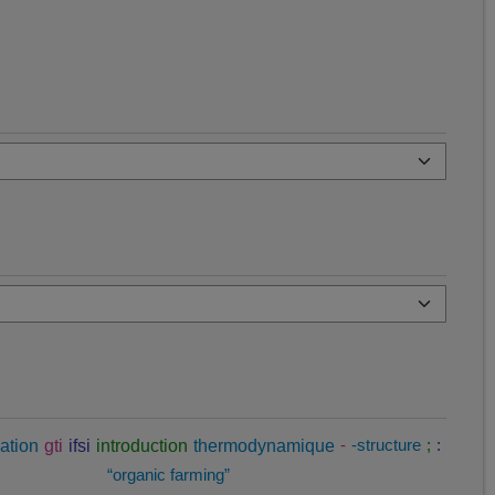
ation
gti
ifsi
introduction
thermodynamique
-
-structure
;
:
“organic farming”