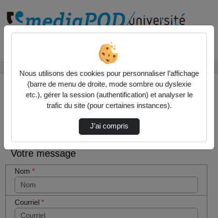
Rechercher un média sur
Accueil
Contactez nous
Nous utilisons des cookies pour personnaliser l’affichage
(barre de menu de droite, mode sombre ou dyslexie
etc.), gérer la session (authentification) et analyser le
trafic du site (pour certaines instances).
Contactez nous
Cocher
J’ai compris
cette case
si vous
Votre message
êtes un
humain en
Nom
*
métal
(obligatoire)
Courriel
*