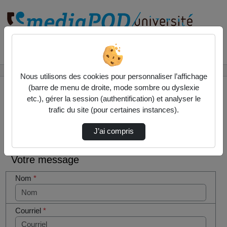
Rechercher un média sur
Accueil
Contactez nous
Nous utilisons des cookies pour personnaliser l’affichage
(barre de menu de droite, mode sombre ou dyslexie
etc.), gérer la session (authentification) et analyser le
trafic du site (pour certaines instances).
Contactez nous
Cocher
J’ai compris
cette case
si vous
Votre message
êtes un
humain en
Nom
*
métal
(obligatoire)
Courriel
*