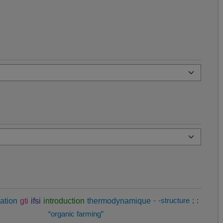
ation
gti
ifsi
introduction
thermodynamique
-
-structure
;
:
“organic farming”