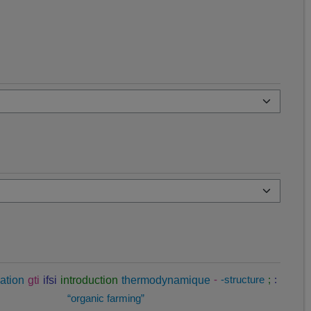
ation
gti
ifsi
introduction
thermodynamique
-
-structure
;
:
“organic farming”