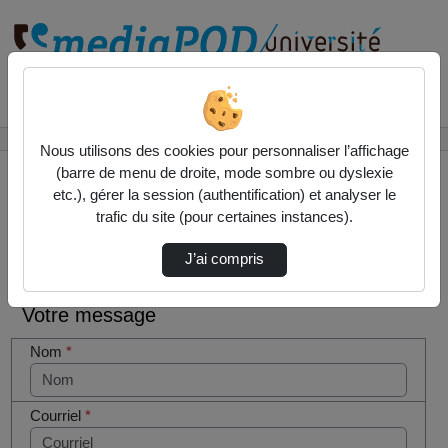
Rechercher un média sur
Accueil
Contactez nous
Nous utilisons des cookies pour personnaliser l’affichage
(barre de menu de droite, mode sombre ou dyslexie
etc.), gérer la session (authentification) et analyser le
trafic du site (pour certaines instances).
Contactez nous
Cocher
J’ai compris
cette case
si vous
Votre message
êtes un
humain en
Nom
*
métal
(obligatoire)
Courriel
*