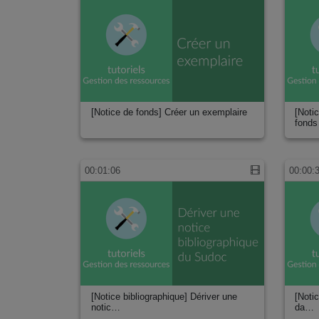
Pharmacie
Physique
Physique nucléaire et physique des hautes énergies
Psychologie
Santé
Santé publique
Science politique
[Notice de fonds] Créer un exemplaire
[Noti
fonds
Sciences cognitives
Sciences de l’éducation
Sciences de la terre
00:01:06
00:00:
Sciences de la vie
Sciences de la vigne et du vin
Sciences et techniques des activités physiques et sporti
Sciences pour l’ingénieur
Sociologie
Statistiques
Technologies de la santé
Thermalisme
[Notice bibliographique] Dériver une
[Noti
notic…
da…