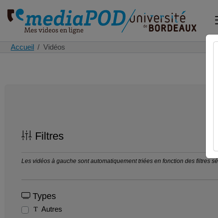
Accueil
Vidéos
Filtres
Les vidéos à gauche sont automatiquement triées en fonction des filtres séle
Types
Autres