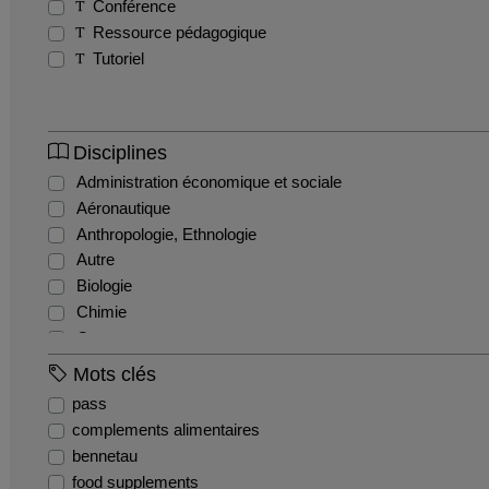
Conférence
Ressource pédagogique
Tutoriel
Disciplines
Administration économique et sociale
Aéronautique
Anthropologie, Ethnologie
Autre
Biologie
Chimie
Commerce
Comptabilité et gestion financière
Mots clés
Droit administratif
pass
Droit civil
complements alimentaires
Droit constitutionnel
bennetau
Droit international et communautaire
food supplements