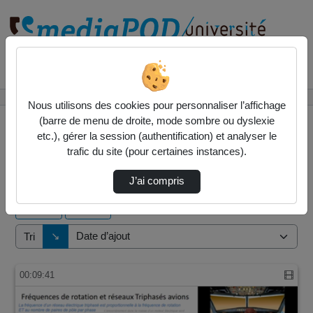
Rechercher un média sur
Accueil
Vidéos
Nous utilisons des cookies pour personnaliser l’affichage
(barre de menu de droite, mode sombre ou dyslexie
etc.), gérer la session (authentification) et analyser le
trafic du site (pour certaines instances).
21 vidéos trouvées
J’ai compris
Audio
Vidéo
Direction de tri
↘
Tri
00:09:41