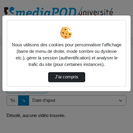
Rechercher un média sur
Accueil
Vidéos
Nous utilisons des cookies pour personnaliser l’affichage
(barre de menu de droite, mode sombre ou dyslexie
etc.), gérer la session (authentification) et analyser le
trafic du site (pour certaines instances).
0 vidéo trouvée
J’ai compris
Audio
Vidéo
Direction de tri
↘
Tri
Désolé, aucune vidéo trouvée.