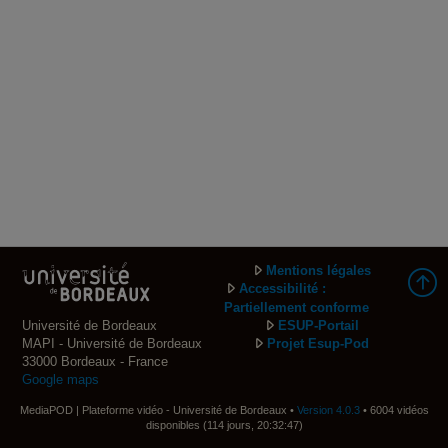
Mentions légales
Accessibilité :
Partiellement conforme
Université de Bordeaux
ESUP-Portail
MAPI - Université de Bordeaux
Projet Esup-Pod
33000 Bordeaux - France
Google maps
MediaPOD | Plateforme vidéo - Université de Bordeaux •
Version 4.0.3
• 6004 vidéos
disponibles (114 jours, 20:32:47)