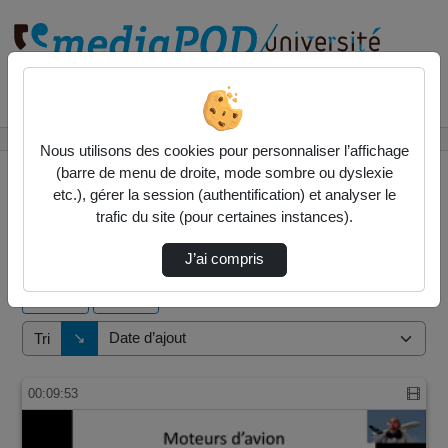
Rechercher un média sur
Accueil
Vidéos
Nous utilisons des cookies pour personnaliser l’affichage
(barre de menu de droite, mode sombre ou dyslexie
etc.), gérer la session (authentification) et analyser le
trafic du site (pour certaines instances).
19 vidéos trouvées
J’ai compris
Audio
Vidéo
Direction de tri
↘
Tri
00:09:53