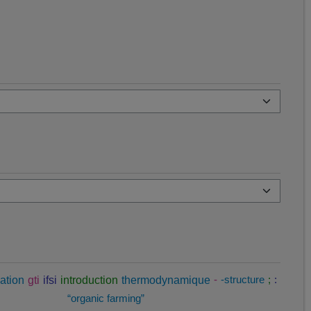
ation
gti
ifsi
introduction
thermodynamique
-
-structure
;
:
“organic farming”