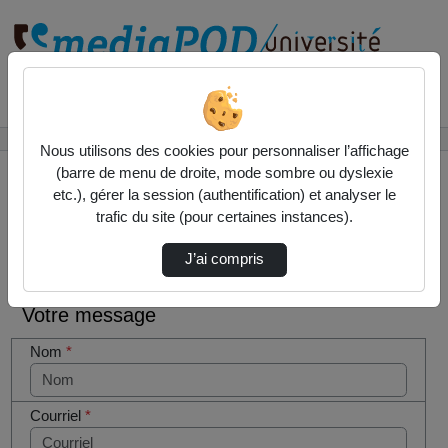
Rechercher un média sur
Accueil
Contactez nous
Nous utilisons des cookies pour personnaliser l’affichage
(barre de menu de droite, mode sombre ou dyslexie
etc.), gérer la session (authentification) et analyser le
trafic du site (pour certaines instances).
Contactez nous
Cocher
J’ai compris
cette case
si vous
Votre message
êtes un
humain en
Nom
*
métal
(obligatoire)
Courriel
*