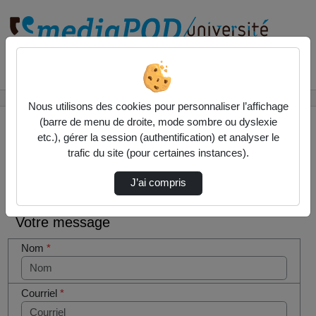
Rechercher un média sur
Accueil
Contactez nous
Nous utilisons des cookies pour personnaliser l’affichage
(barre de menu de droite, mode sombre ou dyslexie
etc.), gérer la session (authentification) et analyser le
trafic du site (pour certaines instances).
Contactez nous
Cocher
J’ai compris
cette case
si vous
Votre message
êtes un
humain en
Nom
*
métal
(obligatoire)
Courriel
*