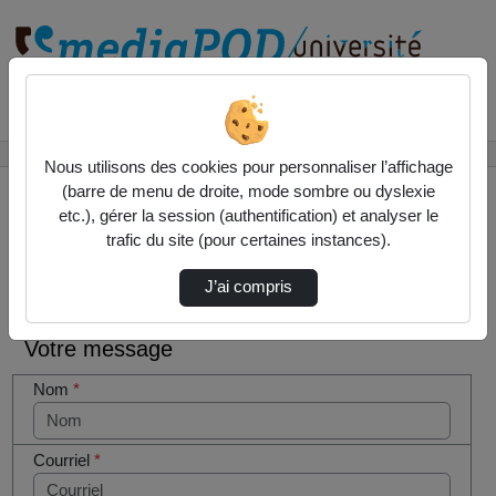
Rechercher un média sur
Accueil
Contactez nous
Nous utilisons des cookies pour personnaliser l’affichage
(barre de menu de droite, mode sombre ou dyslexie
etc.), gérer la session (authentification) et analyser le
trafic du site (pour certaines instances).
Contactez nous
Cocher
J’ai compris
cette case
si vous
Votre message
êtes un
humain en
Nom
*
métal
(obligatoire)
Courriel
*