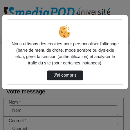
Rechercher un média sur
Accueil
Contactez nous
Nous utilisons des cookies pour personnaliser l’affichage
(barre de menu de droite, mode sombre ou dyslexie
etc.), gérer la session (authentification) et analyser le
trafic du site (pour certaines instances).
Contactez nous
Cocher
J’ai compris
cette case
si vous
Votre message
êtes un
humain en
Nom
*
métal
(obligatoire)
Courriel
*