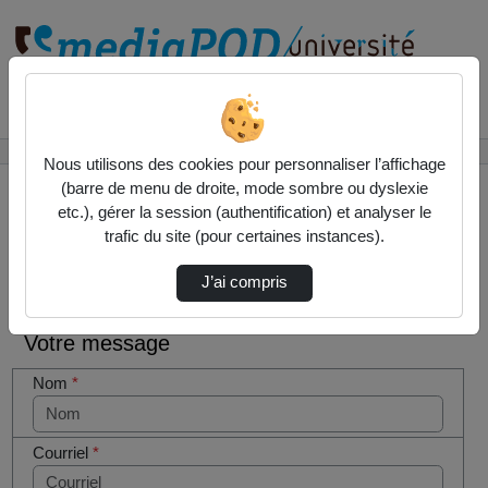
Rechercher un média sur
Accueil
Contactez nous
Nous utilisons des cookies pour personnaliser l’affichage
(barre de menu de droite, mode sombre ou dyslexie
etc.), gérer la session (authentification) et analyser le
trafic du site (pour certaines instances).
Contactez nous
Cocher
J’ai compris
cette case
si vous
Votre message
êtes un
humain en
Nom
*
métal
(obligatoire)
Courriel
*