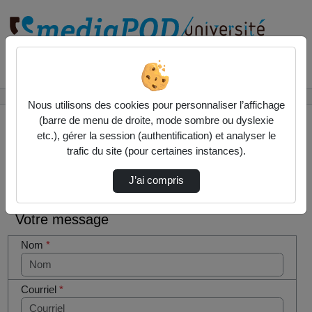
Rechercher un média sur
Accueil
Contactez nous
Nous utilisons des cookies pour personnaliser l’affichage
(barre de menu de droite, mode sombre ou dyslexie
etc.), gérer la session (authentification) et analyser le
trafic du site (pour certaines instances).
Contactez nous
Cocher
J’ai compris
cette case
si vous
Votre message
êtes un
humain en
Nom
*
métal
(obligatoire)
Courriel
*