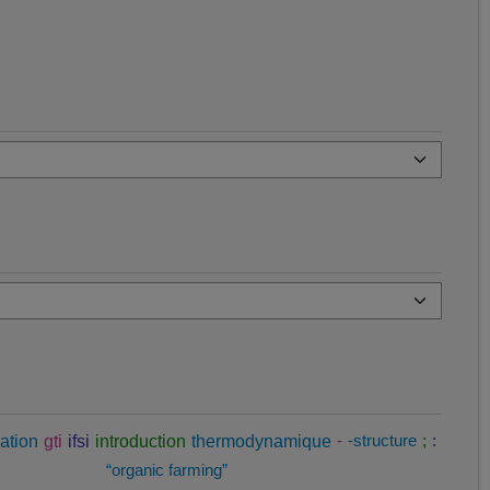
ation
gti
ifsi
introduction
thermodynamique
-
-structure
;
:
“organic farming”