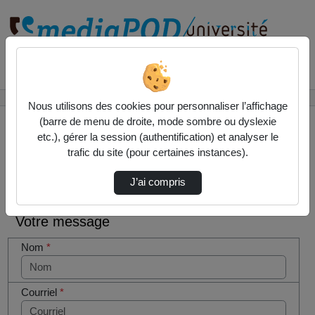
Rechercher un média sur
Accueil
Contactez nous
Nous utilisons des cookies pour personnaliser l’affichage
(barre de menu de droite, mode sombre ou dyslexie
etc.), gérer la session (authentification) et analyser le
trafic du site (pour certaines instances).
Contactez nous
Cocher
J’ai compris
cette case
si vous
Votre message
êtes un
humain en
Nom
*
métal
(obligatoire)
Courriel
*