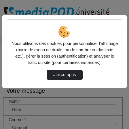
Rechercher un média sur
Accueil
Contactez nous
Nous utilisons des cookies pour personnaliser l’affichage
(barre de menu de droite, mode sombre ou dyslexie
etc.), gérer la session (authentification) et analyser le
trafic du site (pour certaines instances).
Contactez nous
Cocher
J’ai compris
cette case
si vous
Votre message
êtes un
humain en
Nom
*
métal
(obligatoire)
Courriel
*