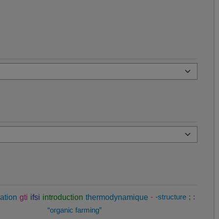
ation
gti
ifsi
introduction
thermodynamique
-
-structure
;
:
“organic farming”