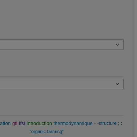
ation
gti
ifsi
introduction
thermodynamique
-
-structure
;
:
“organic farming”