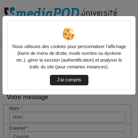
Rechercher un média sur
Accueil
Contactez nous
Nous utilisons des cookies pour personnaliser l’affichage
(barre de menu de droite, mode sombre ou dyslexie
etc.), gérer la session (authentification) et analyser le
trafic du site (pour certaines instances).
Contactez nous
Cocher
J’ai compris
cette case
si vous
Votre message
êtes un
humain en
Nom
*
métal
(obligatoire)
Courriel
*