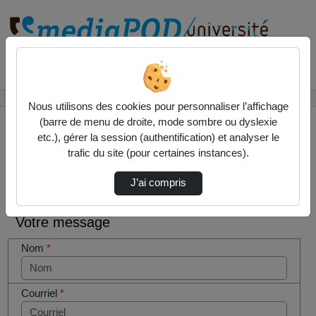
Rechercher un média sur
Accueil
Contactez nous
Nous utilisons des cookies pour personnaliser l’affichage
(barre de menu de droite, mode sombre ou dyslexie
etc.), gérer la session (authentification) et analyser le
trafic du site (pour certaines instances).
Contactez nous
Cocher
J’ai compris
cette case
si vous
Votre message
êtes un
humain en
Nom
*
métal
(obligatoire)
Courriel
*