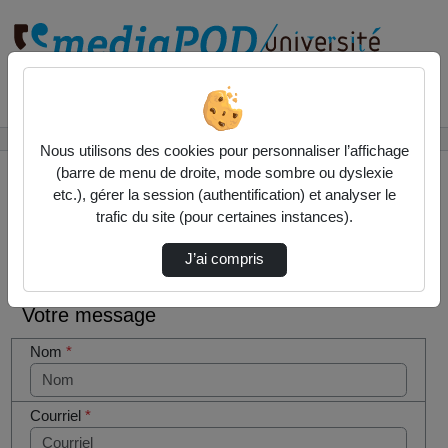
Rechercher un média sur
Accueil
Contactez nous
Nous utilisons des cookies pour personnaliser l’affichage
(barre de menu de droite, mode sombre ou dyslexie
etc.), gérer la session (authentification) et analyser le
trafic du site (pour certaines instances).
Contactez nous
Cocher
J’ai compris
cette case
si vous
Votre message
êtes un
humain en
Nom
*
métal
(obligatoire)
Courriel
*