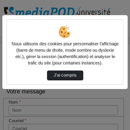
Rechercher un média sur
Accueil
Contactez nous
Nous utilisons des cookies pour personnaliser l’affichage
(barre de menu de droite, mode sombre ou dyslexie
etc.), gérer la session (authentification) et analyser le
trafic du site (pour certaines instances).
Contactez nous
Cocher
J’ai compris
cette case
si vous
Votre message
êtes un
humain en
Nom
*
métal
(obligatoire)
Courriel
*