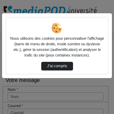
Rechercher un média sur
Accueil
Contactez nous
Nous utilisons des cookies pour personnaliser l’affichage
(barre de menu de droite, mode sombre ou dyslexie
etc.), gérer la session (authentification) et analyser le
trafic du site (pour certaines instances).
Contactez nous
Cocher
J’ai compris
cette case
si vous
Votre message
êtes un
humain en
Nom
*
métal
(obligatoire)
Courriel
*