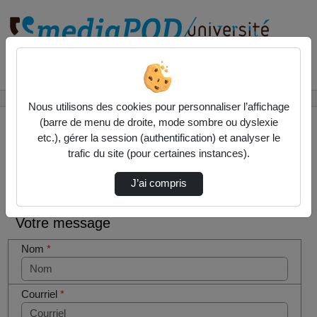
Rechercher un média sur
Accueil
Contactez nous
Nous utilisons des cookies pour personnaliser l’affichage
(barre de menu de droite, mode sombre ou dyslexie
etc.), gérer la session (authentification) et analyser le
trafic du site (pour certaines instances).
Contactez nous
Cocher
J’ai compris
cette case
si vous
Votre message
êtes un
humain en
Nom
*
métal
(obligatoire)
Courriel
*